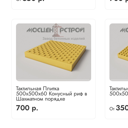
Тактильная Плитка
Тактиль
500х500х60 Конусный риф в
500х50
Шахматном порядке
700 р.
350
От