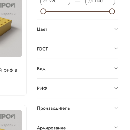
—
от
до
Цвет
ГОСТ
Вид
й риф в
РИФ
Производитель
Армирование