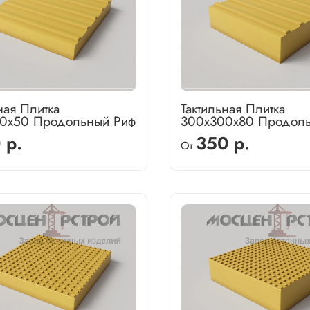
ная Плитка
Тактильная Плитка
0х50 Продольный Риф
300х300х80 Продол
 р.
350 р.
От