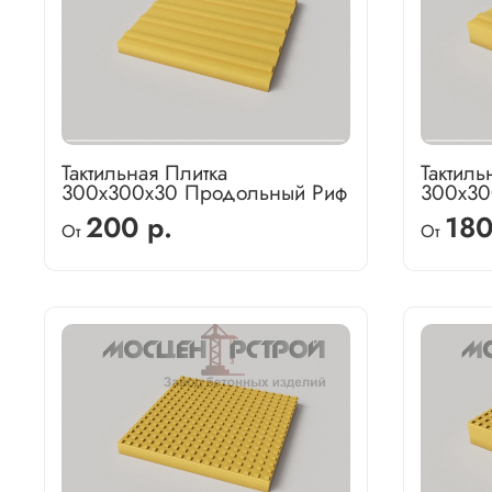
Тактильная Плитка
Тактиль
300х300х30 Продольный Риф
300х30
200 р.
180
От
От