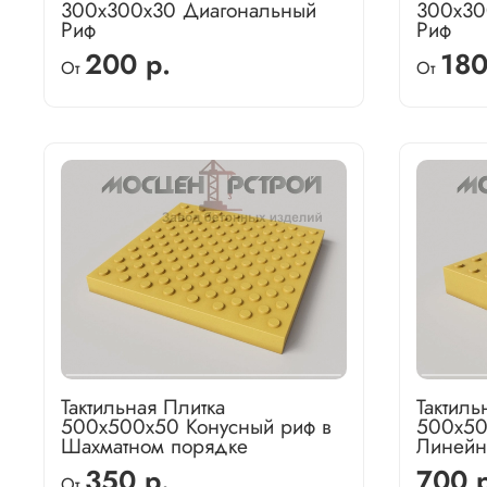
300х300х30 Диагональный
300х30
Риф
Риф
200 р.
180
От
От
Тактильная Плитка
Тактиль
500х500х50 Конусный риф в
500х50
Шахматном порядке
Линейн
350 р.
700 р
От