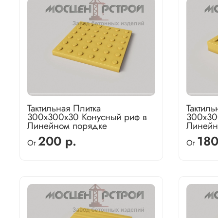
Тактильная Плитка
Тактиль
300х300х30 Конусный риф в
300х30
Линейном порядке
Линейн
200 р.
180
От
От