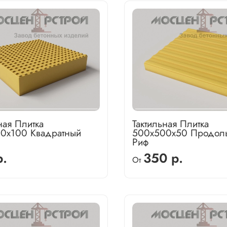
ная Плитка
Тактильная Плитка
0х100 Квадратный
500х500х50 Продол
Риф
р.
350 р.
От