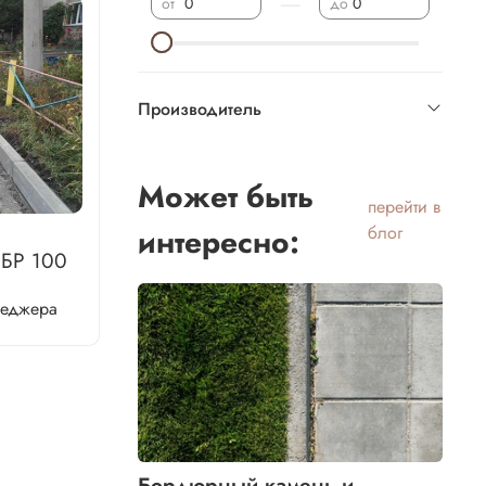
—
от
до
Производитель
Может быть
перейти в
интересно:
блог
 БР 100
неджера
Бордюрный камень и