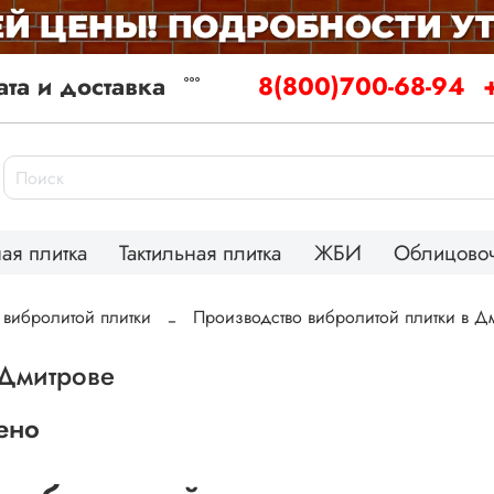
та и доставка
8(800)700-68-94
ая плитка
Тактильная плитка
ЖБИ
Облицовоч
 вибролитой плитки
Производство вибролитой плитки в Д
 Дмитрове
ено