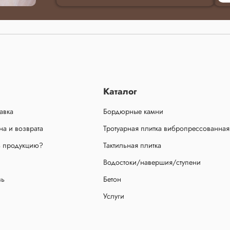
Каталог
авка
Бордюрные камни
а и возврата
Тротуарная плитка вибропрессованная
ь продукцию?
Тактильная плитка
Водостоки/навершия/ступени
зь
Бетон
Услуги