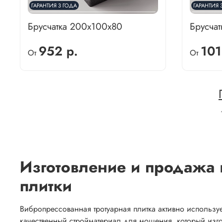
ГАРАНТИЯ 3 ГОДА
ГАРАНТИЯ 
Брусчатка 200х100х80
Брусча
952 р.
101
От
От
Изготовление и продажа 
плитки
Вибропрессованная тротуарная плитка активно использу
качественный стройматериал для мощения, который изгот