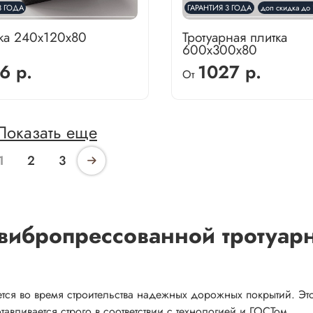
3 ГОДА
ГАРАНТИЯ 3 ГОДА
доп скидка до 
тка 240х120х80
Тротуарная плитка
600х300х80
6 р.
1027 р.
От
Показать еще
1
2
3
вибропрессованной тротуар
ется во время строительства надежных дорожных покрытий. Эт
авливается строго в соответствии с технологией и ГОСТом.