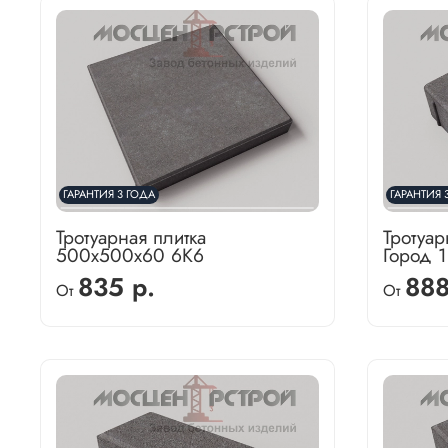
ГАРАНТИЯ 3 ГОДА
ГАРАНТИЯ 
Тротуарная плитка
Тротуар
500х500х60 6К6
Город 
835 р.
888
От
От