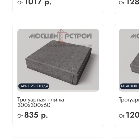
1017 р.
128
От
От
ГАРАНТИЯ 3 ГОДА
ГАРАНТИЯ 
Тротуарная плитка
Тротуар
300х300х60
835 р.
120
От
От