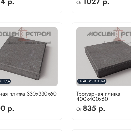
4 р.
1027 р.
От
3 ГОДА
ГАРАНТИЯ 3 ГОДА
ная плитка 330х330х60
Тротуарная плитка
400х400х60
0 р.
835 р.
От