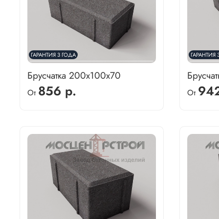
ГАРАНТИЯ 3 ГОДА
ГАРАНТИЯ 
Брусчатка 200х100х70
Брусча
856 р.
942
От
От