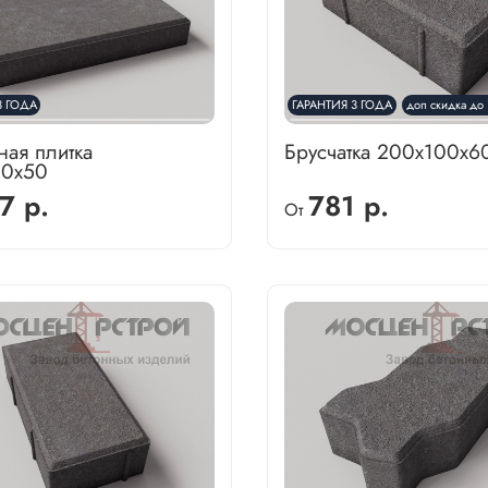
3 ГОДА
ГАРАНТИЯ 3 ГОДА
доп скидка до 
ная плитка
Брусчатка 200х100х6
00х50
7 р.
781 р.
От