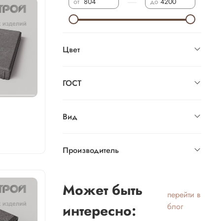
—
от
до
Цвет
ГОСТ
Вид
Производитель
Может быть
перейти в
интересно:
блог