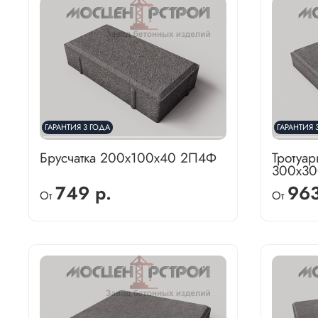
ГАРАНТИЯ 3 ГОДА
ГАРАНТИЯ 
Брусчатка 200х100х40 2П4Ф
Тротуар
300х30
749 р.
963
От
От