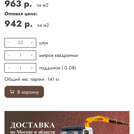
963 р.
за м2
Оптовая цена:
942 р.
за м2
штук
метров квадратных
поддонов (
0.08
)
Общий вес партии:
141
кг
В корзину