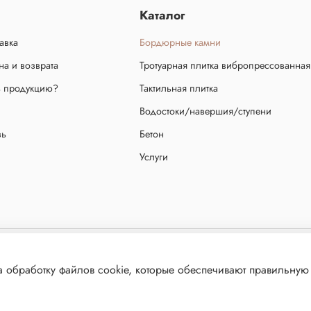
Каталог
авка
Бордюрные камни
а и возврата
Тротуарная плитка вибропрессованная
ь продукцию?
Тактильная плитка
Водостоки/навершия/ступени
зь
Бетон
Услуги
ещено! Сайт не является публичной офертой, определяемой положениями статьи 437 ч.2 граж
 обработку файлов cookie, которые обеспечивают правильную 
й. Продолжая использовать данный ресурс, Вы автоматически соглашаетесь с использование
ValekTro Studio
Разработка и поддержка интернет магазинов от