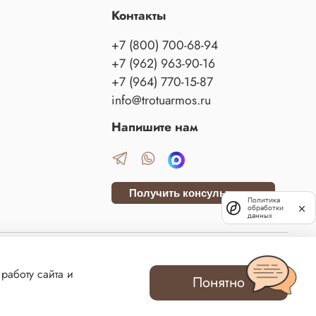
Контакты
+7 (800) 700-68-94
+7 (962) 963-90-16
+7 (964) 770-15-87
info@trotuarmos.ru
Напишите нам
Получить консультацию
Политика
обработки
данных
данского кодекса Российской Федерации. Сайт использует файлы cookies и сервис
работу сайта и
м данных технологий. ВСЕ ПРАВА ЗАЩИЩЕНЫ.
Понятно