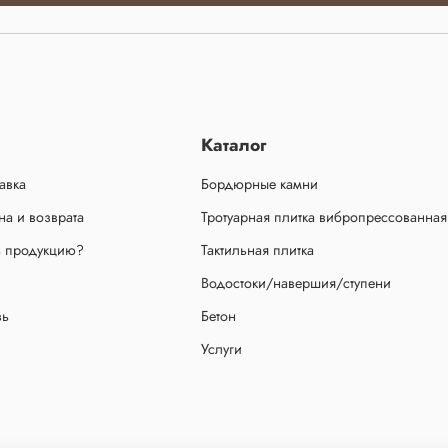
Каталог
авка
Бордюрные камни
а и возврата
Тротуарная плитка вибропрессованная
ь продукцию?
Тактильная плитка
Водостоки/навершия/ступени
зь
Бетон
Услуги