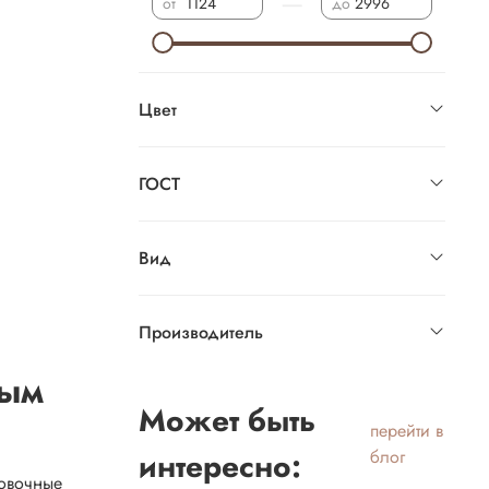
—
от
до
Цвет
ГОСТ
Вид
Производитель
ным
Может быть
перейти в
интересно:
блог
ковочные