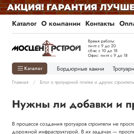
Каталог
О компании
Контакты
Опла
Время работы:
пн-пт с 9 до 20
сб-вс с 10 до 18
Офис: пн-пт с 9 до 18
Бордюрные камни
Тротуарн
Каталог
Главная
Блог о тротуарной плитке и других строите
Нужны ли добавки и пр
В процессе создания тротуаров строители не прос
дорожной инфраструктурой. В их задачах — просле