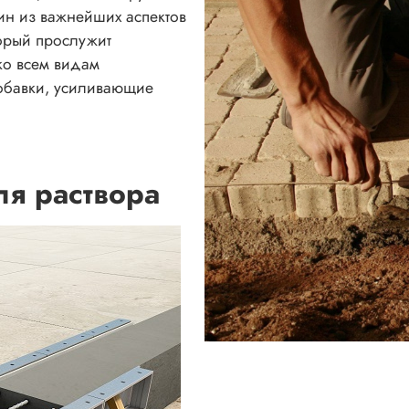
н из важнейших аспектов
торый прослужит
ко всем видам
обавки, усиливающие
ля раствора