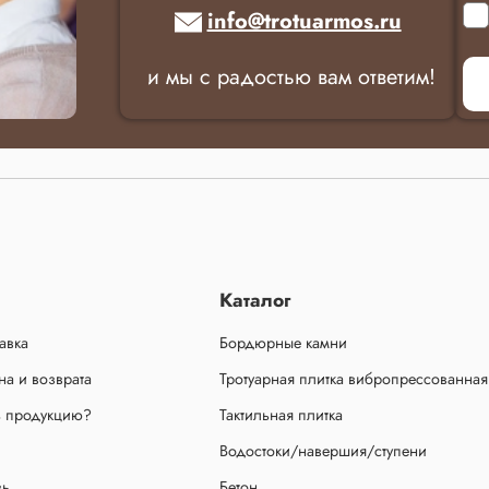
info@trotuarmos.ru
и мы с радостью вам ответим!
Каталог
авка
Бордюрные камни
а и возврата
Тротуарная плитка вибропрессованная
ь продукцию?
Тактильная плитка
Водостоки/навершия/ступени
зь
Бетон