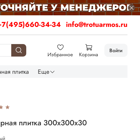
+7(495)660-34-34
info@trotuarmos.ru
Войти
Избранное
Корзина
ная плитка
Еще
арная плитка 300х300х30
рый