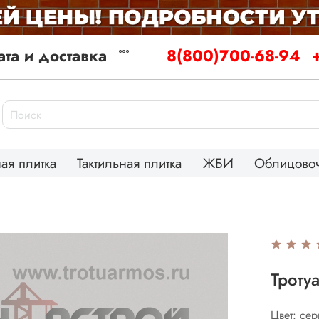
та и доставка
8(800)700-68-94
ая плитка
Тактильная плитка
ЖБИ
Облицовоч
Троту
Цвет: се