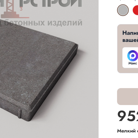
Напи
ваше
Макс
95
Мелкий 