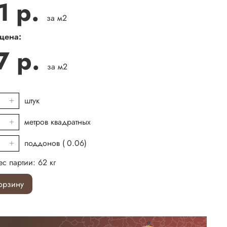
1 р.
за м2
 цена:
7 р.
за м2
штук
метров квадратных
поддонов (
0.06
)
с партии:
62
кг
орзину