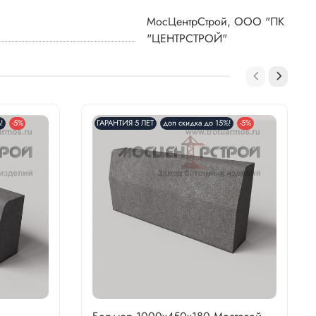
МосЦентрСтрой, ООО "ПК
"ЦЕНТРСТРОЙ"
!
-5%
ГАРАНТИЯ 5 ЛЕТ
доп скидка до 15%!
-5%