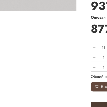
93
Оптовая
87
Общий ве
В к