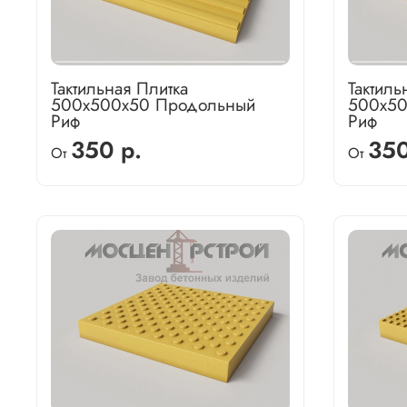
Тактильная Плитка
Тактиль
500х500х50 Продольный
500х50
Риф
Риф
350 р.
350
От
От