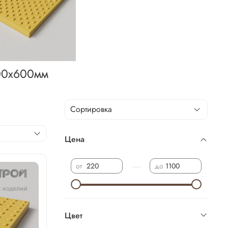
00х600мм
Цена
—
от
до
Цвет