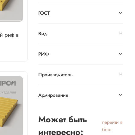
ГОСТ
Вид
й риф в
РИФ
Производитель
Армирование
Может быть
перейти в
интересно:
блог