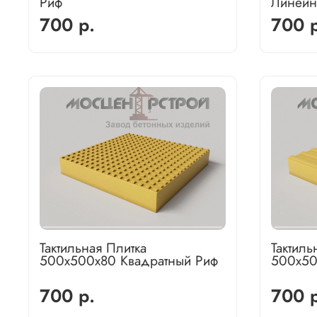
Риф
Линейн
700 р.
700 р
Тактильная Плитка
Тактиль
500х500х80 Квадратный Риф
500х50
700 р.
700 р