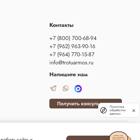
Контакты
+7 (800) 700-68-94
+7 (962) 963-90-16
+7 (964) 770-15-87
info@trotuarmos.ru
Напишите нам
Получить консультацию
Политика
обработки
данных
данского кодекса Российской Федерации. Сайт использует файлы cookies и сервис
работу сайта и
м данных технологий. ВСЕ ПРАВА ЗАЩИЩЕНЫ.