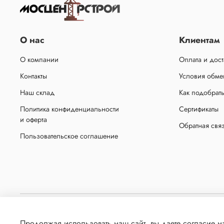
О нас
Клиентам
О компании
Оплата и дост
Контакты
Условия обмен
Наш склад
Как подобрат
Политика конфиденциальности
Сертификаты
и оферта
Обратная свя
Пользовательское соглашение
Копирование материалов с сайта без письменного разрешения администрации запр
Продолжая использовать наш сайт, вы даете согласие на
сбора технических данных его посетителе