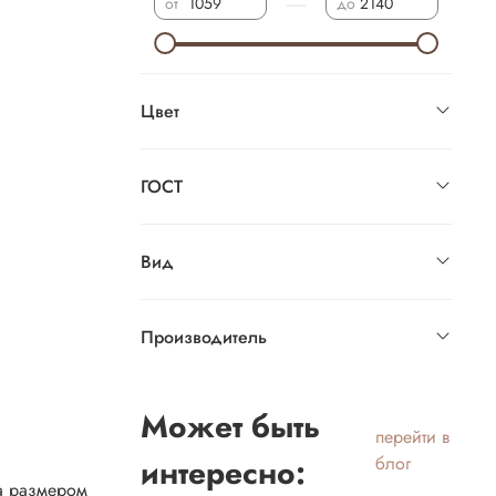
—
от
до
Цвет
ГОСТ
Вид
Производитель
Может быть
перейти в
интересно:
блог
ка размером