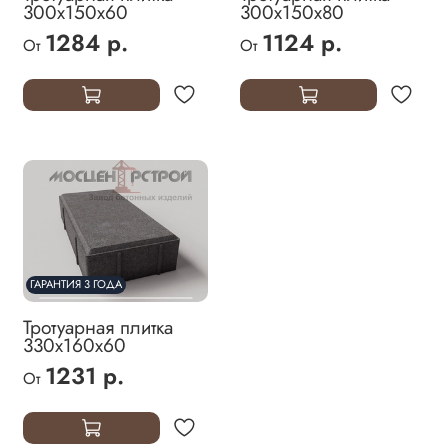
300х150х60
300х150х80
1284 р.
1124 р.
От
От
ГАРАНТИЯ 3 ГОДА
Тротуарная плитка
330х160х60
1231 р.
От