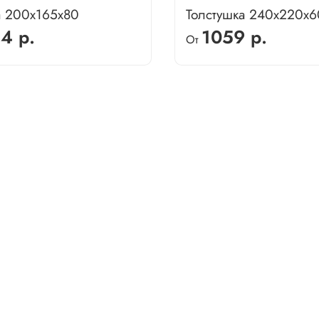
а 200х165х80
Толстушка 240х220х6
4 р.
1059 р.
От