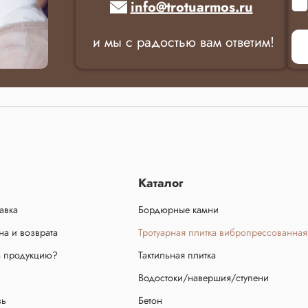
info@trotuarmos.ru
и мы с радостью вам ответим!
Каталог
авка
Бордюрные камни
а и возврата
Тротуарная плитка вибропрессованная
ь продукцию?
Тактильная плитка
Водостоки/навершия/ступени
зь
Бетон