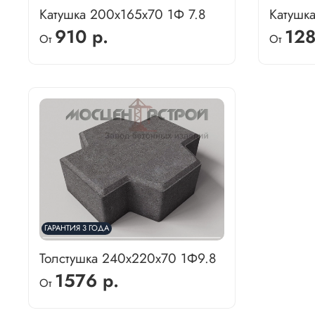
Катушка 200х165х70 1Ф 7.8
Катушк
910 р.
128
От
От
ГАРАНТИЯ 3 ГОДА
Толстушка 240х220х70 1Ф9.8
1576 р.
От