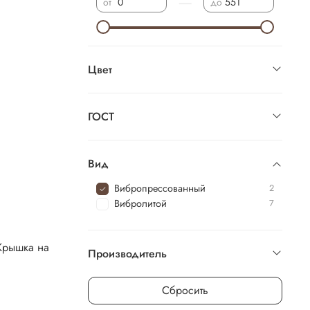
—
от
до
Цвет
ГОСТ
Вид
Вибропрессованный
2
Вибролитой
7
«Крышка на
Производитель
Сбросить