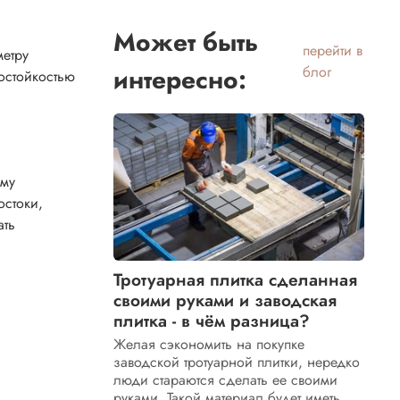
Может быть
перейти в
метру
интересно:
блог
остойкостью
ему
остоки,
ать
Тротуарная плитка сделанная
своими руками и заводская
плитка - в чём разница?
Желая сэкономить на покупке
заводской тротуарной плитки, нередко
люди стараются сделать ее своими
руками. Такой материал будет иметь