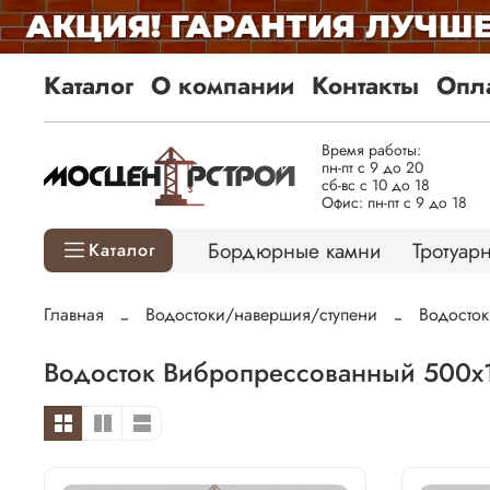
Каталог
О компании
Контакты
Опла
Время работы:
пн-пт с 9 до 20
сб-вс с 10 до 18
Офис: пн-пт с 9 до 18
Бордюрные камни
Тротуарн
Каталог
Главная
Водостоки/навершия/ступени
Водосто
Водосток Вибропрессованный 500х