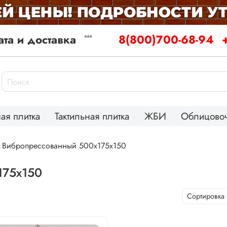
та и доставка
8(800)700-68-94
ая плитка
Тактильная плитка
ЖБИ
Облицовоч
к Вибропрессованный 500х175х150
175х150