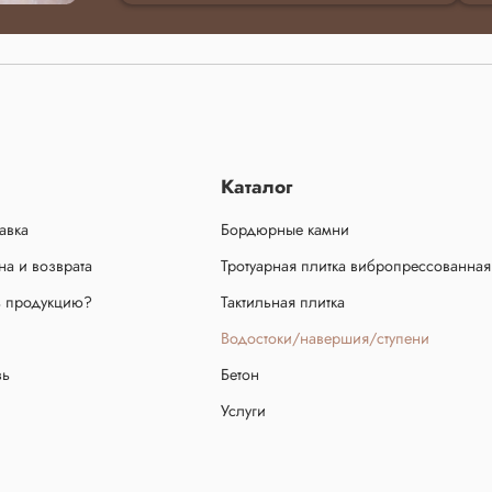
Каталог
авка
Бордюрные камни
а и возврата
Тротуарная плитка вибропрессованная
ь продукцию?
Тактильная плитка
Водостоки/навершия/ступени
зь
Бетон
Услуги