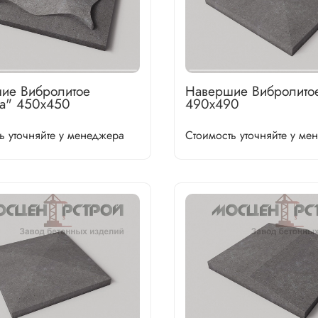
ие Вибролитое
Навершие Вибролито
а" 450х450
490х490
ь уточняйте у менеджера
Стоимость уточняйте у ме