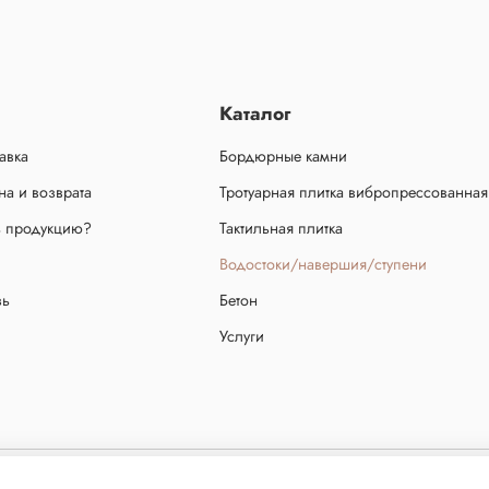
Каталог
авка
Бордюрные камни
а и возврата
Тротуарная плитка вибропрессованная
ь продукцию?
Тактильная плитка
Водостоки/навершия/ступени
зь
Бетон
Услуги
ещено! Сайт не является публичной офертой, определяемой положениями статьи 437 ч.2 граж