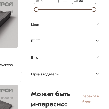
—
от
до
Цвет
ГОСТ
Вид
неджера
Производитель
Может быть
перейти в
интересно:
блог