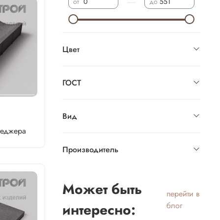
—
от
до
Цвет
ГОСТ
Вид
неджера
Производитель
Может быть
перейти в
интересно:
блог