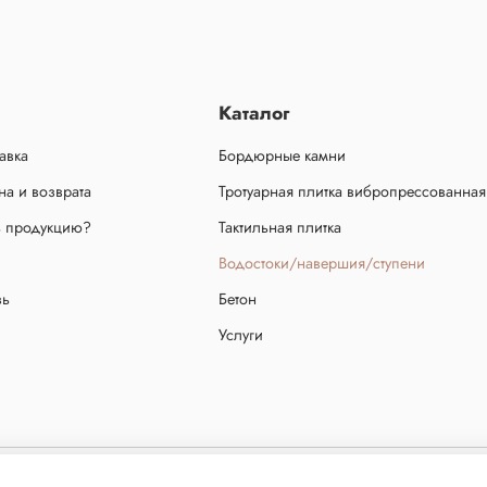
Каталог
авка
Бордюрные камни
а и возврата
Тротуарная плитка вибропрессованная
ь продукцию?
Тактильная плитка
Водостоки/навершия/ступени
зь
Бетон
Услуги
ещено! Сайт не является публичной офертой, определяемой положениями статьи 437 ч.2 граж