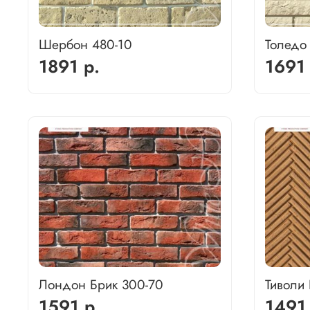
Шербон 480-10
Толедо
1891 р.
1691 
Лондон Брик 300-70
Тиволи 
1591 р.
1491 