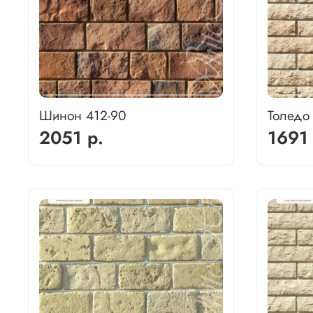
Шинон 412-90
Толедо
2051 р.
1691 