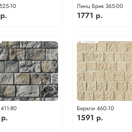
525-10
Линц Брик 365-00
р.
1771 р.
411-80
Беркли 460-10
 р.
1591 р.