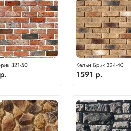
Брик 321-50
Кельн Брик 324-40
р.
1591 р.