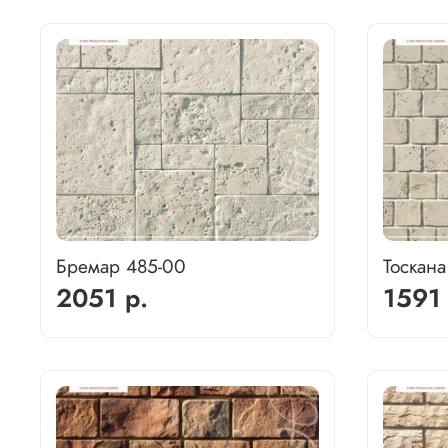
Бремар 485-00
Тоскана
2051 р.
1591 