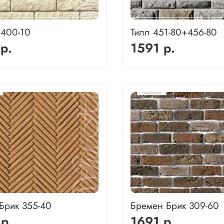
 400-10
Тилл 451-80+456-80
р.
1591 р.
Брик 355-40
Бремен Брик 309-60
р.
1691 р.