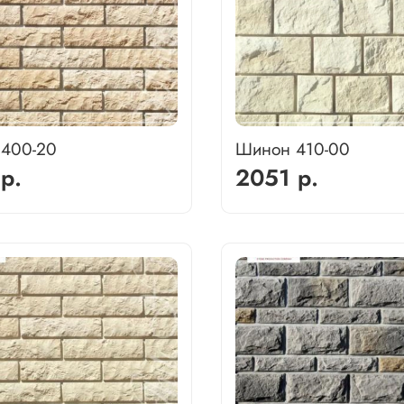
 400-20
Шинон 410-00
р.
2051 р.