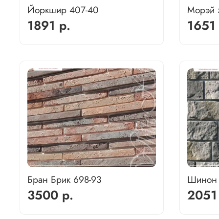
Йоркшир 407-40
Морэй 
1891 р.
1651 
Бран Брик 698-93
Шинон 
3500 р.
2051