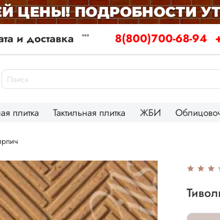
та и доставка
8(800)700-68-94
ая плитка
Тактильная плитка
ЖБИ
Облицовоч
ирпич
Тивол