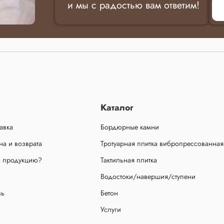
и мы с радостью вам ответим!
Каталог
авка
Бордюрные камни
а и возврата
Тротуарная плитка вибропрессованная
ь продукцию?
Тактильная плитка
Водостоки/навершия/ступени
зь
Бетон
Услуги