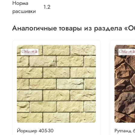
Норма
1.2
расшивки
Аналогичные товары из раздела «О
Йоркшир 405-30
Рутланд 