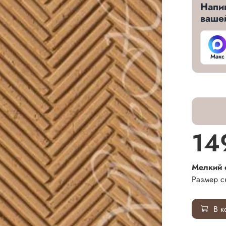
Напи
ваше
Макс
14
Мелкий 
Размер с
В к