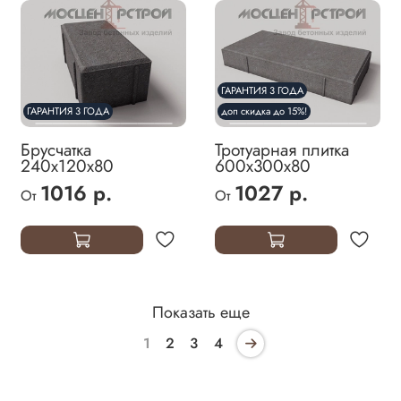
ГАРАНТИЯ 3 ГОДА
ГАРАНТИЯ 3 ГОДА
доп скидка до 15%!
Брусчатка
Тротуарная плитка
240х120х80
600х300х80
1016 р.
1027 р.
От
От
Показать еще
1
2
3
4