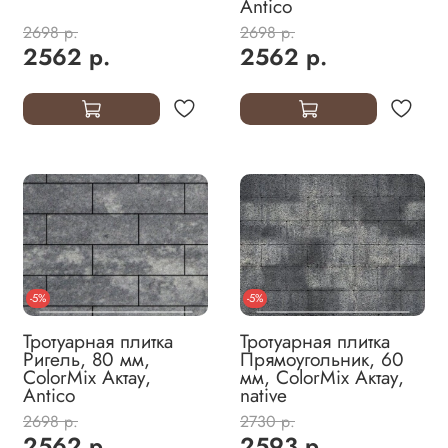
Antico
2698 р.
2698 р.
2562 р.
2562 р.
-5%
-5%
Тротуарная плитка
Тротуарная плитка
Ригель, 80 мм,
Прямоугольник, 60
ColorMix Актау,
мм, ColorMix Актау,
Antico
native
2698 р.
2730 р.
2562 р.
2593 р.