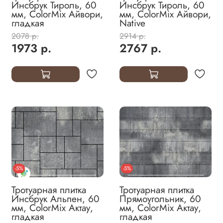
Инсбрук Тироль, 60
Инсбрук Тироль, 60
мм, ColorMix Айвори,
мм, ColorMix Айвори,
гладкая
Native
2078 р.
2914 р.
1973 р.
2767 р.
-5%
-5%
Тротуарная плитка
Тротуарная плитка
Инсбрук Альпен, 60
Прямоугольник, 60
мм, ColorMix Актау,
мм, ColorMix Актау,
гладкая
гладкая