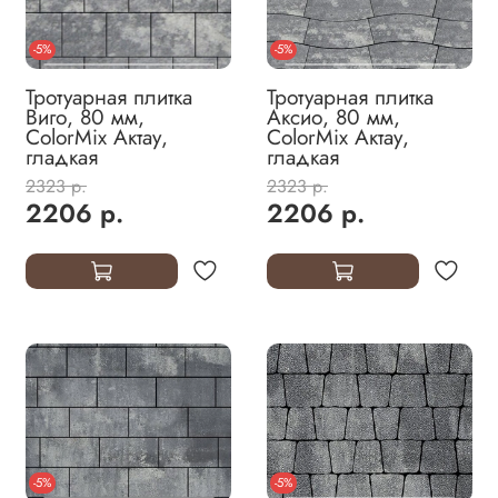
-5%
-5%
Тротуарная плитка
Тротуарная плитка
Виго, 80 мм,
Аксио, 80 мм,
ColorMix Актау,
ColorMix Актау,
гладкая
гладкая
2323 р.
2323 р.
2206 р.
2206 р.
-5%
-5%