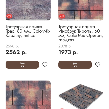
-5%
-5%
Тротуарная плитка
Тротуарная плитка
Грас, 80 мм, ColorMix
Инсбрук Тироль, 60
Каратау, antico
мм, ColorMix Оригон,
гладкая
2698 р.
2078 р.
2562 р.
1973 р.