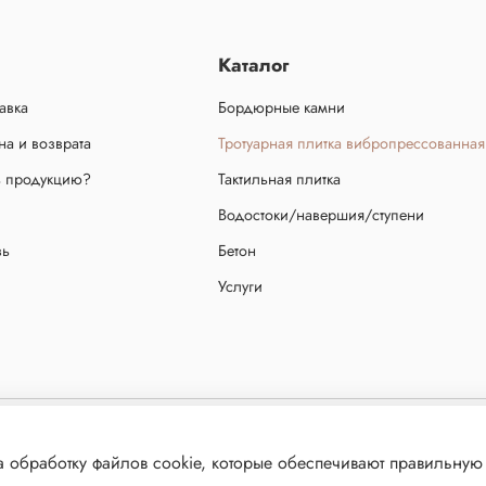
Каталог
авка
Бордюрные камни
а и возврата
Тротуарная плитка вибропрессованная
ь продукцию?
Тактильная плитка
Водостоки/навершия/ступени
зь
Бетон
Услуги
ещено! Сайт не является публичной офертой, определяемой положениями статьи 437 ч.2 граж
 обработку файлов cookie, которые обеспечивают правильную 
й. Продолжая использовать данный ресурс, Вы автоматически соглашаетесь с использование