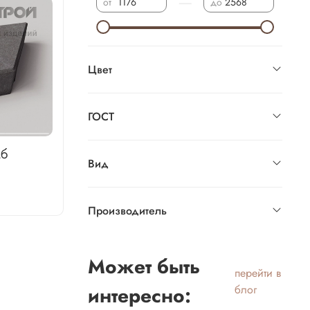
—
от
до
Цвет
ГОСТ
мб
Вид
Производитель
Может быть
перейти в
интересно:
блог