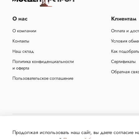
О нас
Клиентам
О компании
Оплата и дост
Контакты
Условия обмен
Наш склад
Как подобрат
Политика конфиденциальности
Сертификаты
и оферта
Обратная свя
Пользовательское соглашение
Копирование материалов с сайта без письменного разрешения администрации запр
Продолжая использовать наш сайт, вы даете согласие на
сбора технических данных его посетителе