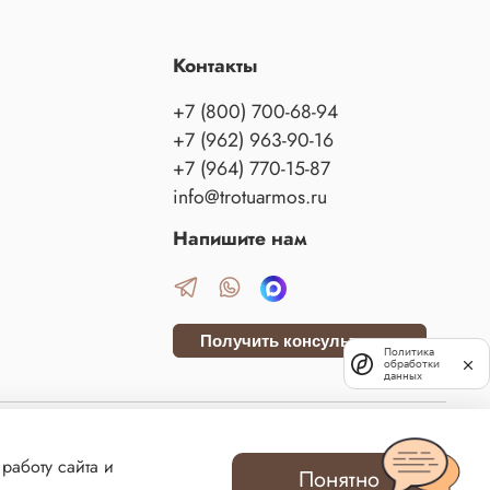
Контакты
+7 (800) 700-68-94
+7 (962) 963-90-16
+7 (964) 770-15-87
info@trotuarmos.ru
Напишите нам
Получить консультацию
Политика
обработки
данных
данского кодекса Российской Федерации. Сайт использует файлы cookies и сервис
работу сайта и
м данных технологий. ВСЕ ПРАВА ЗАЩИЩЕНЫ.
Понятно