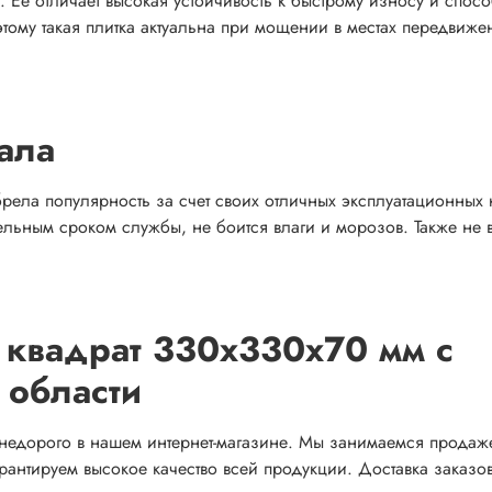
Ее отличает высокая устойчивость к быстрому износу и спосо
тому такая плитка актуальна при мощении в местах передвиже
ала
рела популярность за счет своих отличных эксплуатационных к
льным сроком службы, не боится влаги и морозов. Также не 
у квадрат 330х330х70 мм с
 области
 недорого в нашем интернет-магазине. Мы занимаемся продаж
арантируем высокое качество всей продукции. Доставка заказо