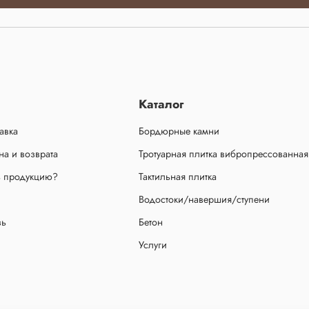
Каталог
авка
Бордюрные камни
а и возврата
Тротуарная плитка вибропрессованная
ь продукцию?
Тактильная плитка
Водостоки/навершия/ступени
зь
Бетон
Услуги