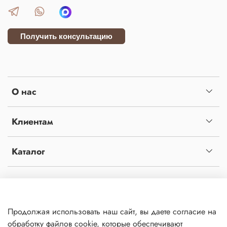
Получить консультацию
О нас
Клиентам
Каталог
Копирование материалов с сайта без письменного разрешения администрации
запрещено! Сайт не является публичной офертой, определяемой положениями статьи
437 ч.2 гражданского кодекса Российской Федерации. Сайт использует файлы cookies
Продолжая использовать наш сайт, вы даете согласие на
и сервис сбора технических данных его посетителей. Продолжая использовать данный
Политика
обработку файлов cookie, которые обеспечивают
обработки