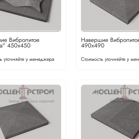
ие Вибролитое
Навершие Вибролито
а" 450х450
490х490
ь уточняйте у менеджера
Стоимость уточняйте у ме