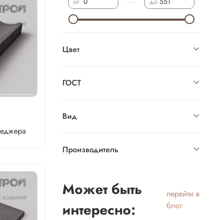
—
от
до
Цвет
ГОСТ
Вид
неджера
Производитель
Может быть
перейти в
интересно:
блог