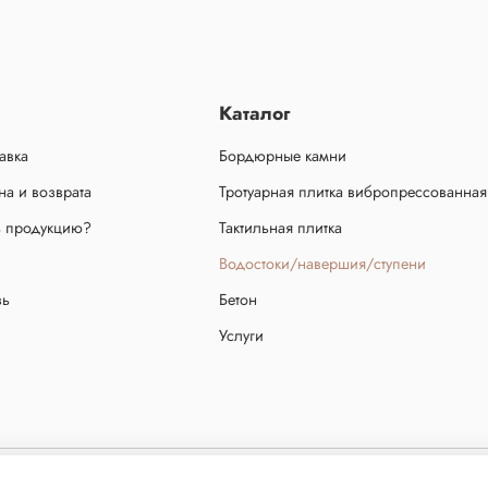
Каталог
авка
Бордюрные камни
а и возврата
Тротуарная плитка вибропрессованная
ь продукцию?
Тактильная плитка
Водостоки/навершия/ступени
зь
Бетон
Услуги
ещено! Сайт не является публичной офертой, определяемой положениями статьи 437 ч.2 граж