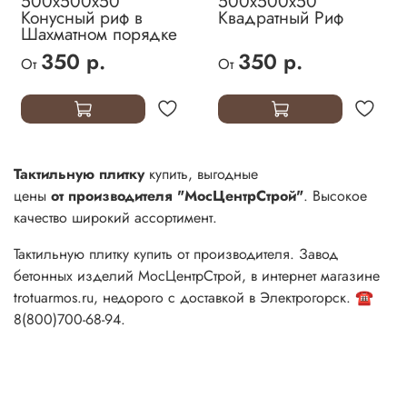
500х500х50
500х500х50
Конусный риф в
Квадратный Риф
Шахматном порядке
350 р.
350 р.
От
От
Тактильную п
литку
купить, выгодные
цены
от
производителя "МосЦентрСтрой"
. Высокое
качество широкий ассортимент.
Тактильную плитку купить от производителя. Завод
бетонных изделий МосЦентрСтрой, в интернет магазине
trotuarmos.ru, недорого с доставкой в Электрогорск. ☎️
8(800)700-68-94.