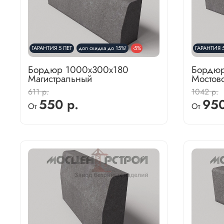
ГАРАНТИЯ 5 ЛЕТ
доп скидка до 15%!
-5%
ГАРАНТИЯ 5
Бордюр 1000х300х180
Бордюр
Магистральный
Мостов
611 р.
1042 р.
550 р.
950
От
От