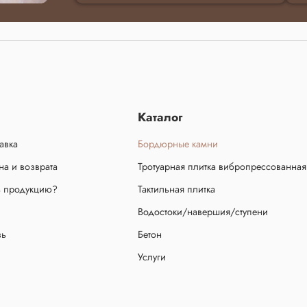
Каталог
авка
Бордюрные камни
а и возврата
Тротуарная плитка вибропрессованная
ь продукцию?
Тактильная плитка
Водостоки/навершия/ступени
зь
Бетон
Услуги