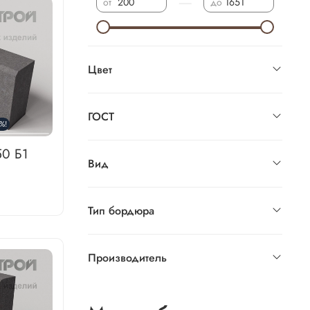
—
от
до
Цвет
ГОСТ
%!
0 Б1
Вид
Тип бордюра
Производитель