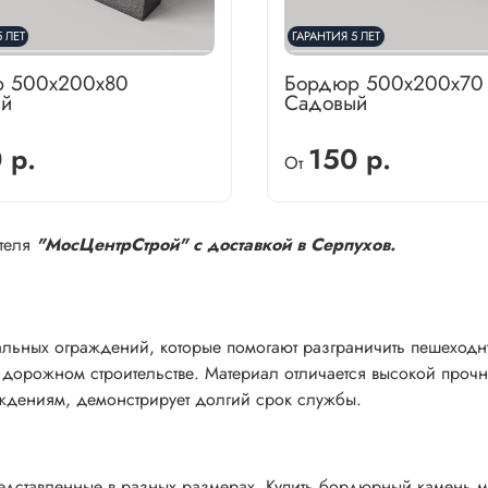
 ЛЕТ
ГАРАНТИЯ 5 ЛЕТ
 500х200х80
Бордюр 500х200х70
й
Садовый
 р.
150 р.
От
ителя
"МосЦентрСтрой" с доставкой в Серпухов.
ьных ограждений, которые помогают разграничить пешеходн
и дорожном строительстве. Материал отличается высокой проч
ждениям, демонстрирует долгий срок службы.
едставленные в разных размерах. Купить бордюрный камень 