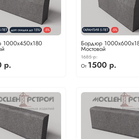
 ЛЕТ
доп скидка до 15%!
-5%
ГАРАНТИЯ 5 ЛЕТ
-5%
 1000х450х180
Бордюр 1000х600х1
ой
Мостовой
1685 р.
 р.
1500 р.
От