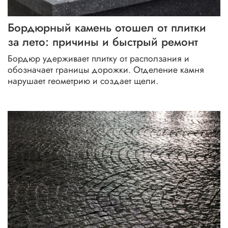
подогрев тротуарной плитки
виниловый сайдинг
Бордюрный камень отошел от плитки
за лето: причины и быстрый ремонт
натуральный камень для фасада
теплая дорожка
Бордюр удерживает плитку от расползания и
высолы на цоколе
водостоки
обозначает границы дорожки. Отделение камня
нарушает геометрию и создает щели.
противоскользящая плитка
как установить бордюр
фасадная плитка под камень
монтаж плитки в холод