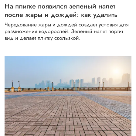
На плитке появился зеленый налет
цокольная плитка весной
нескользящая плитка
после жары и дождей: как удалить
Чередование жары и дождей создает условия для
трещины на плитке
как класть ригельный кирпич
размножения водорослей. Зеленый налет портит
вид и делает плитку скользкой.
уход за плиткой зимой
плитка для ступеней
ступени
замена плитки своими руками
установка бордюра
весенние работы
плитка вокруг колодца
облицовка фасада зимой
дизайн участка
металлический сайдинг
современное мощение
бетонные ограждения
тротуарная плитка перед весной
водостоки наземные
реагенты для плитки
затирка плитки