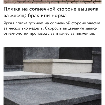
Плитка на солнечной стороне выцвела
темная плитка зимой
серия скала
за месяц: брак или норма
плитка с рельефом
темная плитка
Яркая плитка тускнеет на солнечной стороне участка
за несколько недель. Скорость выцветания зависит
уход за тротуарной плиткой зимой
очистка плитки
от технологии производства и качества пигментов.
противоскользящие покрытия
просадка грунта весной
весенний ремонт дорожек
имитация камня
весеннее благоустройство
плитка для автомобилей
мощение
как убрать высолы
монтаж фасадной плитки зимой
просадка плитки
солевые разводы
бордюрные системы
песчаник облицовочный