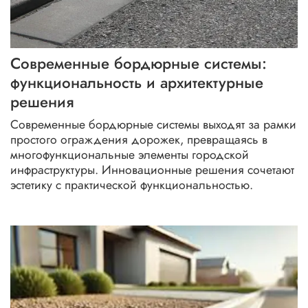
цокольная плитка весной
нескользящая плитка
трещины на плитке
как класть ригельный кирпич
Современные бордюрные системы:
функциональность и архитектурные
уход за плиткой зимой
плитка для ступеней
решения
ступени
замена плитки своими руками
Современные бордюрные системы выходят за рамки
простого ограждения дорожек, превращаясь в
установка бордюра
весенние работы
многофункциональные элементы городской
инфраструктуры. Инновационные решения сочетают
плитка вокруг колодца
облицовка фасада зимой
эстетику с практической функциональностью.
дизайн участка
металлический сайдинг
современное мощение
бетонные ограждения
тротуарная плитка перед весной
водостоки наземные
реагенты для плитки
затирка плитки