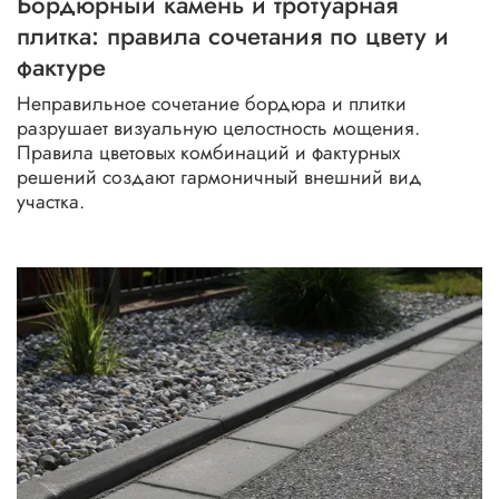
Бордюрный камень и тротуарная
плитка: правила сочетания по цвету и
кладка кирпича зимой
антискользящая плитка
фактуре
керамический кирпич
Неправильное сочетание бордюра и плитки
разрушает визуальную целостность мощения.
тротуарная плитка для парковки
укладка парковки
Правила цветовых комбинаций и фактурных
решений создают гармоничный внешний вид
уход за газонной решеткой
плитка в интерьере
участка.
крупноформатный камень
жби ограждения
светлая плитка
плитка на бетон
бордюрный камень
фасадная плитка купить
бетон под плитку
фасадный кирпич
морозное пучение бордюра
плитка вокруг люка
серия special edition
облицовка зимой