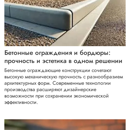
темная плитка зимой
серия скала
плитка с рельефом
темная плитка
уход за тротуарной плиткой зимой
очистка плитки
противоскользящие покрытия
Бетонные ограждения и бордюры:
прочность и эстетика в одном решении
просадка грунта весной
весенний ремонт дорожек
Бетонные ограждающие конструкции сочетают
имитация камня
весеннее благоустройство
высокую механическую прочность с разнообразием
архитектурных форм. Современные технологии
плитка для автомобилей
мощение
производства расширяют дизайнерские
возможности при сохранении экономической
как убрать высолы
монтаж фасадной плитки зимой
эффективности.
просадка плитки
солевые разводы
бордюрные системы
песчаник облицовочный