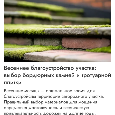
подогрев тротуарной плитки
виниловый сайдинг
натуральный камень для фасада
теплая дорожка
высолы на цоколе
водостоки
противоскользящая плитка
как установить бордюр
фасадная плитка под камень
монтаж плитки в холод
Весеннее благоустройство участка:
выбор бордюрных камней и тротуарной
плитки
Весенние месяцы — оптимальное время для
благоустройства территории загородного участка.
Правильный выбор материалов для мощения
определяет долговечность и эстетическую
привлекательность дорожек на долгие годы.