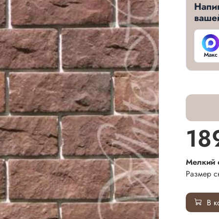
Напи
ваше
Макс
18
Мелкий 
Размер с
В к