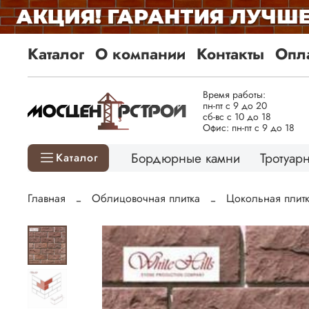
Каталог
О компании
Контакты
Опла
Время работы:
пн-пт с 9 до 20
сб-вс с 10 до 18
Офис: пн-пт с 9 до 18
Бордюрные камни
Тротуарн
Каталог
Главная
Облицовочная плитка
Цокольная плит