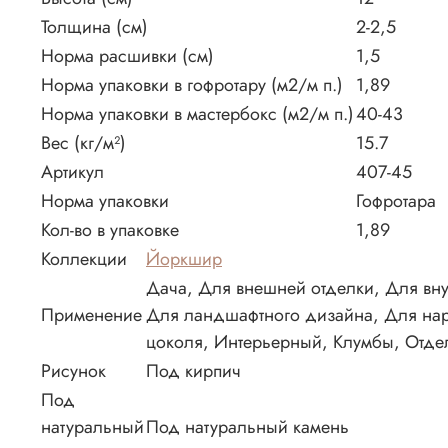
Толщина (см)
2-2,5
Норма расшивки (см)
1,5
Норма упаковки в гофротару (м2/м п.)
1,89
Норма упаковки в мастербокс (м2/м п.)
40-43
Вес (кг/м²)
15.7
Артикул
407-45
Норма упаковки
Гофротара
Кол-во в упаковке
1,89
Коллекции
Йоркшир
Дача, Для внешней отделки, Для вну
Применение
Для ландшафтного дизайна, Для нару
цоколя, Интерьерный, Клумбы, Отд
Рисунок
Под кирпич
Под
натуральный
Под натуральный камень