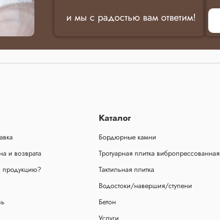
и мы с радостью вам ответим!
Каталог
авка
Бордюрные камни
а и возврата
Тротуарная плитка вибропрессованная
ь продукцию?
Тактильная плитка
Водостоки/навершия/ступени
зь
Бетон
Услуги