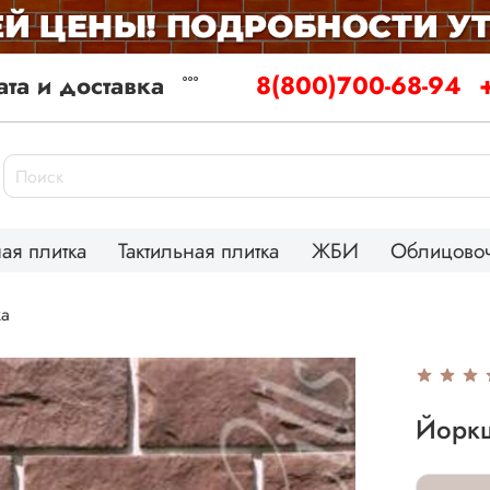
та и доставка
8(800)700-68-94
ая плитка
Тактильная плитка
ЖБИ
Облицовоч
ка
Йорк