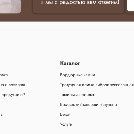
и мы с радостью вам ответим!
Каталог
авка
Бордюрные камни
а и возврата
Тротуарная плитка вибропрессованная
ь продукцию?
Тактильная плитка
Водостоки/навершия/ступени
зь
Бетон
Услуги