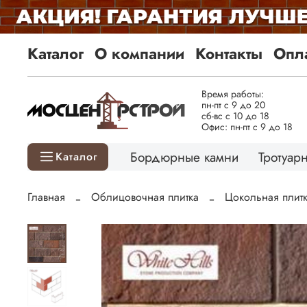
Каталог
О компании
Контакты
Опла
Время работы:
пн-пт с 9 до 20
сб-вс с 10 до 18
Офис: пн-пт с 9 до 18
Бордюрные камни
Тротуарн
Каталог
Главная
Облицовочная плитка
Цокольная плит