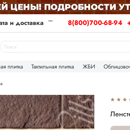
та и доставка
8(800)700-68-94
ая плитка
Тактильная плитка
ЖБИ
Облицовоч
ка
Ленст