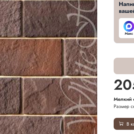
Напи
ваше
Макс
20
Мелкий 
Размер с
В к