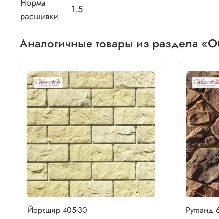
Норма
1.5
расшивки
Аналогичные товары из раздела «О
Йоркшир 405-30
Рутланд 