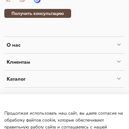
Получить консультацию
О нас
Клиентам
Каталог
Копирование материалов с сайта без письменного разрешения администрации
запрещено! Сайт не является публичной офертой, определяемой положениями статьи
437 ч.2 гражданского кодекса Российской Федерации. Сайт использует файлы cookies
Продолжая использовать наш сайт, вы даете согласие на
и сервис сбора технических данных его посетителей. Продолжая использовать данный
Политика
обработку файлов cookie, которые обеспечивают
обработки
ресурс, Вы автоматически соглашаетесь с использованием данных технологий. ВСЕ
данных
правильную работу сайта и соглашаетесь с нашей
ПРАВА ЗАЩИЩЕНЫ.