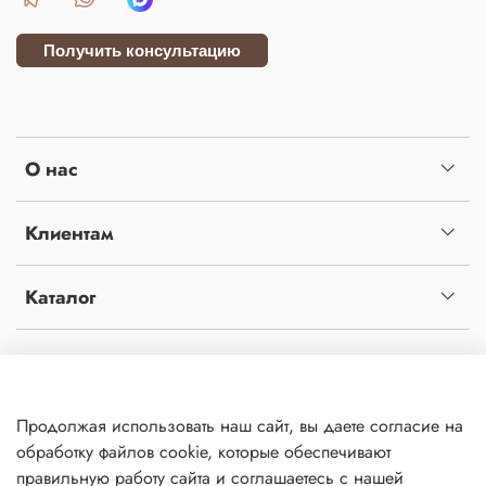
Получить консультацию
О нас
Клиентам
Каталог
Копирование материалов с сайта без письменного разрешения администрации
запрещено! Сайт не является публичной офертой, определяемой положениями статьи
437 ч.2 гражданского кодекса Российской Федерации. Сайт использует файлы cookies
Продолжая использовать наш сайт, вы даете согласие на
и сервис сбора технических данных его посетителей. Продолжая использовать данный
Политика
обработку файлов cookie, которые обеспечивают
обработки
ресурс, Вы автоматически соглашаетесь с использованием данных технологий. ВСЕ
данных
правильную работу сайта и соглашаетесь с нашей
ПРАВА ЗАЩИЩЕНЫ.